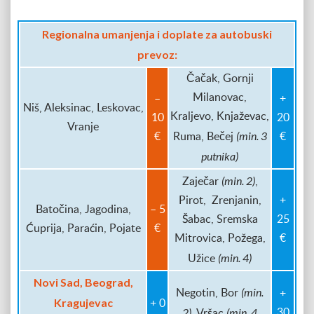
Regionalna umanjenja i doplate za autobuski
prevoz:
Čačak, Gornji
Milanovac,
–
+
Niš, Aleksinac, Leskovac,
Kraljevo, Knjaževac,
10
20
Vranje
(min. 3
€
Ruma, Bečej
€
putnika)
(min. 2)
Zaječar
,
Pirot, Zrenjanin,
+
Batočina, Jagodina,
– 5
Šabac, Sremska
25
Ćuprija, Paraćin, Pojate
€
Mitrovica, Požega,
€
(min. 4)
Užice
Novi Sad, Beograd,
(min.
Negotin, Bor
+
Kragujevac
+ 0
2)
(min. 4
30
, Vršac