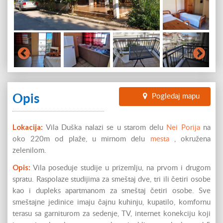
Opis
Pogledaj mapu
Lokacija:
Vila Duška nalazi se u starom delu
Nei Porija
na
oko 220m od plaže, u mirnom delu
mesta
, okružena
zelenilom.
Opis:
Vila poseduje
studije u prizemlju, na prvom i drugom
spratu. Raspolaze studijima za smeštaj dve, tri ili
č
etiri osobe
kao i dupleks apartmanom za smeštaj
četiri
osobe.
Sve
smeštajne jedinice imaju čajnu kuhinju, kupatilo, komfornu
terasu sa garniturom za sedenje, TV, internet konekciju koji