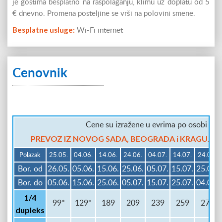
je gostima besplatno na raspolaganju, klimu uz doplatu od 5
€ dnevno. Promena posteljine se vrši na polovini smene.
Besplatne usluge:
Wi-Fi internet
Cenovnik
Cene su izražene u evrima po osobi na 
PREVOZ IZ NOVOG SADA, BEOGRADA i KRAGUJEVCA 
Polazak
25.05.
04.06.
14.06.
24.06.
04.07.
14.07.
24.07.
Bor. od
26.05.
05.06.
15.06.
25.06.
05.07.
15.07.
25.07.
Bor. do
05.06.
15.06.
25.06.
05.07.
15.07.
25.07.
04.08.
1/4
99*
129*
189
209
239
259
279
dupleks