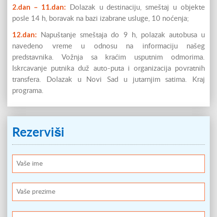
2.dan – 11.dan:
Dolazak u destinaciju, smeštaj u objekte
posle 14 h, boravak na bazi izabrane usluge, 10 noćenja;
12.dan:
Napuštanje smeštaja do 9 h, polazak autobusa u
navedeno vreme u odnosu na informaciju našeg
predstavnika. Vožnja sa kraćim usputnim odmorima.
Iskrcavanje putnika duž auto-puta i organizacija povratnih
transfera. Dolazak u Novi Sad u jutarnjim satima. Kraj
programa.
Rezerviši