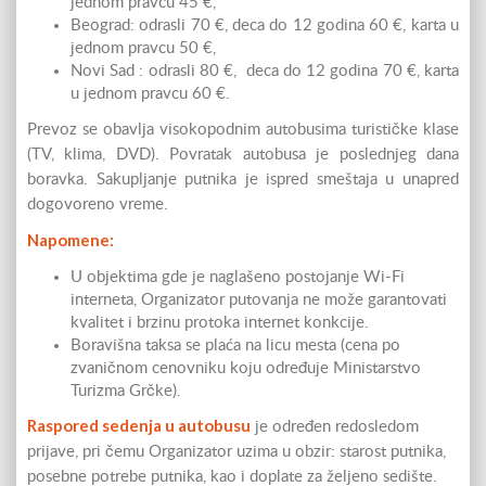
jednom pravcu 45 €,
Beograd: odrasli 70 €, deca do 12 godina 60 €, karta u
jednom pravcu 50 €,
Novi Sad : odrasli 80 €, deca do 12 godina 70 €, karta
u jednom pravcu 60 €.
Prevoz se obavlja visokopodnim autobusima turističke klase
(TV, klima, DVD). Povratak autobusa je poslednjeg dana
boravka. Sakupljanje putnika je ispred smeštaja u unapred
dogovoreno vreme.
Napomene:
U objektima gde je naglašeno postojanje Wi-Fi
interneta, Organizator putovanja ne može garantovati
kvalitet i brzinu protoka internet konkcije.
Boravišna taksa se plaća na licu mesta (cena po
zvaničnom cenovniku koju određuje Ministarstvo
Turizma Grčke).
Raspored sedenja u autobusu
je određen redosledom
prijave, pri čemu Organizator uzima u obzir: starost putnika,
posebne potrebe putnika, kao i doplate za željeno sedište.