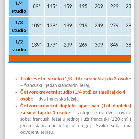
1/4
89*
115*
159
195
209
229
239
studio
1/3
109*
139*
189
219
249
279
299
studio
1/2
139*
179*
239
269
309
349
389
studio
Trokrevetni studio (1/3 std) za smeštaj do 3 osobe
– francuski i jedan standardni ležaj;
Četvorokrevetni studio (1/4 std) za smeštaj do 4
osob
e – dva francuska ležaja;
Četvorokrevetni dupleks apartman (1/4 dupleks)
za smeštaj do 4 osobe
– sastoje se od dve spavaće
sobe: francuski ležaj u jednoj i uži francuski (120 cm) i
jedan standardni ležaj u dtugoj. Svaka soba ima
odvojenu terasu.