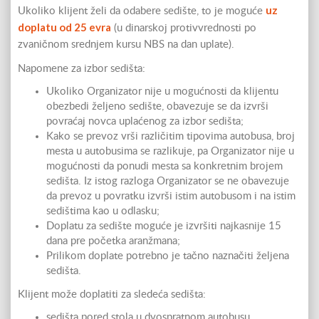
uz
Ukoliko klijent želi da odabere sedište, to je moguće
doplatu od 25 evra
(u dinarskoj protivvrednosti po
zvaničnom srednjem kursu NBS na dan uplate).
Napomene za izbor sedišta:
Ukoliko Organizator nije u mogućnosti da klijentu
obezbedi željeno sedište, obavezuje se da izvrši
povraćaj novca uplaćenog za izbor sedišta;
Kako se prevoz vrši različitim tipovima autobusa, broj
mesta u autobusima se razlikuje, pa Organizator nije u
mogućnosti da ponudi mesta sa konkretnim brojem
sedišta. Iz istog razloga Organizator se ne obavezuje
da prevoz u povratku izvrši istim autobusom i na istim
sedištima kao u odlasku;
Doplatu za sedište moguće je izvršiti najkasnije 15
dana pre početka aranžmana;
Prilikom doplate potrebno je tačno naznačiti željena
sedišta.
Klijent može doplatiti za sledeća sedišta:
sedišta pored stola u dvospratnom autobusu