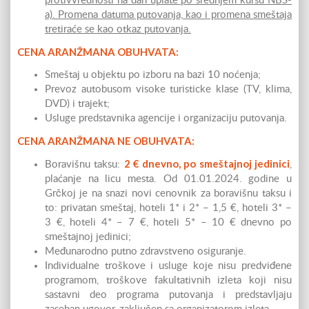
protivvrednosti na dan uplate po srednjem kursu NBS-
a). Promena datuma putovanja, kao i promena smeštaja
tretiraće se kao otkaz putovanja.
CENA ARANŽMANA OBUHVATA:
Smeštaj u objektu po izboru na bazi 10 noćenja;
Prevoz autobusom visoke turisticke klase (TV, klima,
DVD) i trajekt;
Usluge predstavnika agencije i organizaciju putovanja.
CENA ARANŽMANA NE OBUHVATA:
2 € dnevno, po smeštajnoj jedinici
Boravišnu taksu:
,
plaćanje na licu mesta. Od 01.01.2024. godine u
Grčkoj je na snazi novi cenovnik za boravišnu taksu i
to: privatan smeštaj, hoteli 1* i 2* – 1,5 €, hoteli 3* –
3 €, hoteli 4* – 7 €, hoteli 5* – 10 € dnevno po
smeštajnoj jedinici;
Međunarodno putno zdravstveno osiguranje.
Individualne troškove i usluge koje nisu predviđene
programom, troškove fakultativnih izleta koji nisu
sastavni deo programa putovanja i predstavljaju