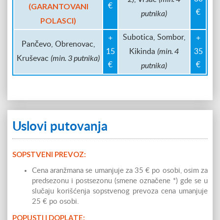
(GARANTOVANI
€
putnika)
€
POLASCI)
Subotica, Sombor,
+
+
Pančevo, Obrenovac,
(min. 4
15
Kikinda
35
(min. 3 putnika)
Kruševac
putnika)
€
€
Uslovi putovanja
SOPSTVENI PREVOZ:
Cena aranžmana se umanjuje za 35 € po osobi, osim za
predsezonu i postsezonu (smene označene *) gde se u
slučaju korišćenja sopstvenog prevoza cena umanjuje
25 € po osobi.
POPUSTI I DOPLATE: