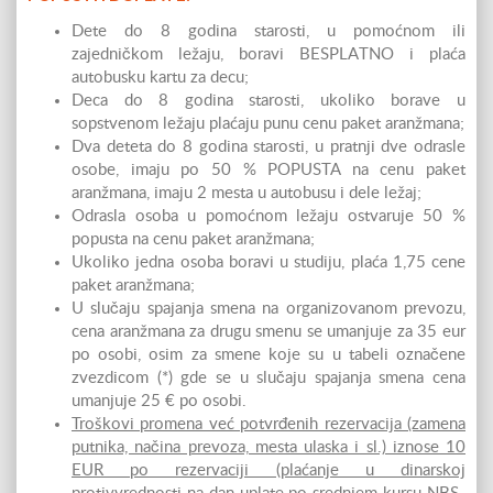
Dete do 8 godina starosti, u pomoćnom ili
zajedničkom ležaju, boravi BESPLATNO i plaća
autobusku kartu za decu;
Deca do 8 godina starosti, ukoliko borave u
sopstvenom ležaju plaćaju punu cenu paket aranžmana;
Dva deteta do 8 godina starosti, u pratnji dve odrasle
osobe, imaju po 50 % POPUSTA na cenu paket
aranžmana, imaju 2 mesta u autobusu i dele ležaj;
Odrasla osoba u pomoćnom ležaju ostvaruje 50 %
popusta na cenu paket aranžmana;
Ukoliko jedna osoba boravi u studiju, plaća 1,75 cene
paket aranžmana;
U slučaju spajanja smena na organizovanom prevozu,
cena aranžmana za drugu smenu se umanjuje za 35 eur
po osobi, osim za smene koje su u tabeli označene
zvezdicom (*) gde se u slučaju spajanja smena cena
umanjuje 25 € po osobi.
Troškovi promena već potvrđenih rezervacija (zamena
putnika, načina prevoza, mesta ulaska i sl.) iznose 10
EUR po rezervaciji (plaćanje u dinarskoj