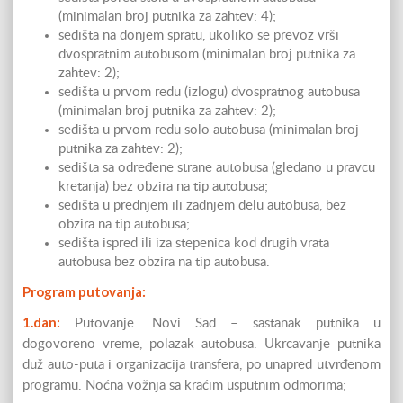
(minimalan broj putnika za zahtev: 4);
sedišta na donjem spratu, ukoliko se prevoz vrši
dvospratnim autobusom (minimalan broj putnika za
zahtev: 2);
sedišta u prvom redu (izlogu) dvospratnog autobusa
(minimalan broj putnika za zahtev: 2);
sedišta u prvom redu solo autobusa (minimalan broj
putnika za zahtev: 2);
sedišta sa određene strane autobusa (gledano u pravcu
kretanja) bez obzira na tip autobusa;
sedišta u prednjem ili zadnjem delu autobusa, bez
obzira na tip autobusa;
sedišta ispred ili iza stepenica kod drugih vrata
autobusa bez obzira na tip autobusa.
Program putovanja:
1.dan:
Putovanje. Novi Sad – sastanak putnika u
dogovoreno vreme, polazak autobusa. Ukrcavanje putnika
duž auto-puta i organizacija transfera, po unapred utvrđenom
programu. Noćna vožnja sa kraćim usputnim odmorima;