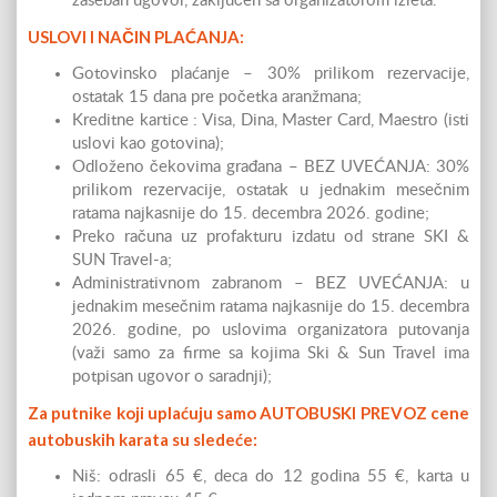
zaseban ugovor, zaključen sa organizatorom izleta.
USLOVI I NAČIN PLAĆANJA:
Gotovinsko plaćanje – 30% prilikom rezervacije,
ostatak 15 dana pre početka aranžmana;
Kreditne kartice : Visa, Dina, Master Card, Maestro (isti
uslovi kao gotovina);
Odloženo čekovima građana – BEZ UVEĆANJA: 30%
prilikom rezervacije, ostatak u jednakim mesečnim
ratama najkasnije do 15. decembra 2026. godine;
Preko računa uz profakturu izdatu od strane SKI &
SUN Travel-a;
Administrativnom zabranom – BEZ UVEĆANJA: u
jednakim mesečnim ratama najkasnije do 15. decembra
2026. godine, po uslovima organizatora putovanja
(važi samo za firme sa kojima Ski & Sun Travel ima
potpisan ugovor o saradnji);
Za putnike koji uplaćuju samo AUTOBUSKI PREVOZ cene
autobuskih karata su sledeće:
Niš: odrasli 65 €, deca do 12 godina 55 €, karta u