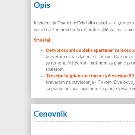
Opis
Chalet le Cristallo
Rezidencija
nalazi se u gornjem
nalazi na 2 minuta hoda od prolaza žičara i na samo
Smeštaj:
Četvorosobni dupleks apartman za 8 oso
krevetom na razvlačenje i TV-om. Dve odvojen
sa rernom, frižiderom, mašinom za pranje po
toaletom.
Trosobni duplex apartman za 6 ososba
(50
krevetom na razvlačenje i TV-om. Dve odvoje
za pranje posuđa, mašinom za pranje veša, k
Cenovnik