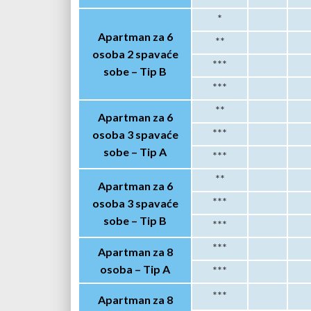
*
Apartman za 6
**
osoba
2 spavaće
***
sobe –
Tip B
***
**
Apartman za 6
osoba 3 spavaće
***
sobe – Tip A
***
**
Apartman za 6
osoba 3 spavaće
***
sobe – Tip B
***
***
Apartman za 8
osoba – Tip A
***
***
Apartman za 8