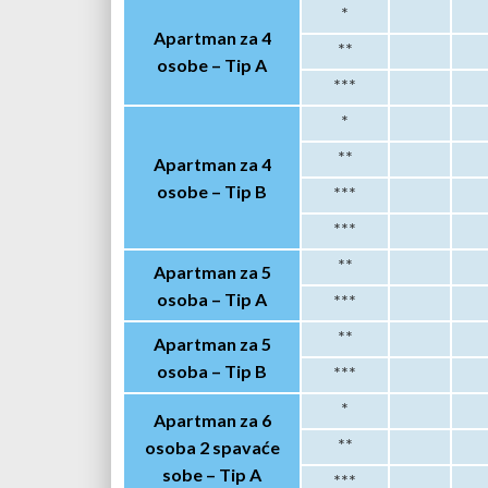
*
Apartman za 4
**
osobe –
Tip A
***
*
**
Apartman za 4
osobe –
Tip B
***
***
**
Apartman za 5
osoba – Tip A
***
**
Apartman za 5
osoba –
Tip B
***
*
Apartman za 6
osoba
2 spavaće
**
sobe –
Tip A
***