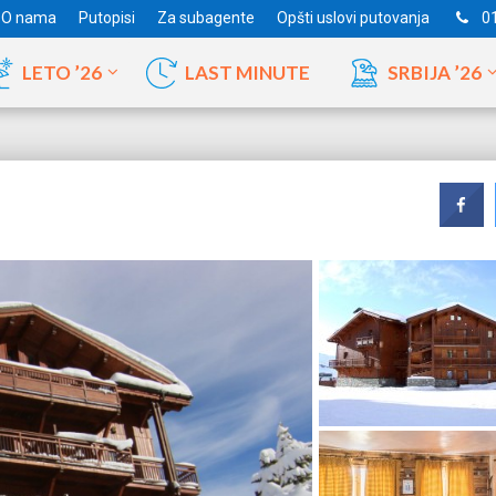
O nama
Putopisi
Za subagente
Opšti uslovi putovanja
0
LETO ’26
LAST MINUTE
SRBIJA ’26
ra planina leto
Bansko – leto
Stara Planina Zimovanje
Ksamil
Dobre Vode
Popova Šapka
Mahdija
Sunčev Breg
Kopaonik Zimovanje
Saranda
Čanj
Monastir
nje
Nesebar
Zlatibor
Valona
Šušanj
Hamamet
Sv. Vlas
Jahorina
Drač
Livigno Skijanje
Port El Ka
Sozopol
Passo Tonale
Sus
o
Zlatni Pjasci
a Bansko 2026.
Primorsko