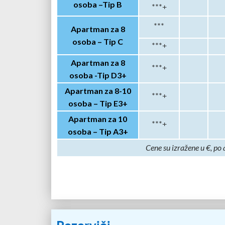
osoba –
Tip B
***+
***
Apartman za 8
osoba –
Tip C
***+
Apartman za 8
***+
osoba -Tip D3+
Apartman za 8-10
***+
osoba – Tip E3+
Apartman za 10
***+
osoba – Tip A3+
Cene su izražene u €, po