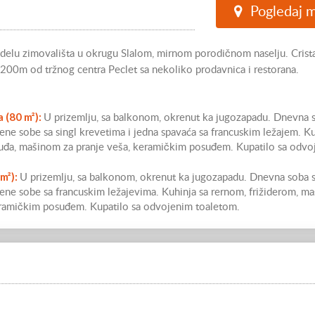
Pogledaj 
 delu zimovališta u okrugu Slalom, mirnom porodičnom naselju. Crista
 200m od tržnog centra Peclet sa nekoliko prodavnica i restorana.
ba
(80
m²):
U prizemlju, sa balkonom, okrenut ka jugozapadu. Dnevna 
e sobe sa singl krevetima i jedna spavaća sa francuskim ležajem. Ku
suđa, mašinom za pranje veša, keramičkim posuđem. Kupatilo sa odvo
m²):
U prizemlju, sa balkonom, okrenut ka jugozapadu. Dnevna soba 
ne sobe sa francuskim ležajevima. Kuhinja sa rernom, frižiderom, m
eramičkim posuđem. Kupatilo sa odvojenim toaletom.