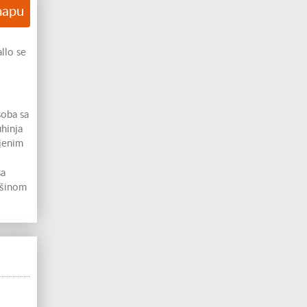
mapu
llo se
soba sa
hinja
jenim
sa
ašinom