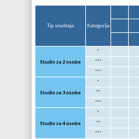
Tip smeštaja
Kategorija
*
Studio za 2 osobe
***
***
*
Studio za 3 osobe
**
***
*
Studio za 4 osobe
**
***