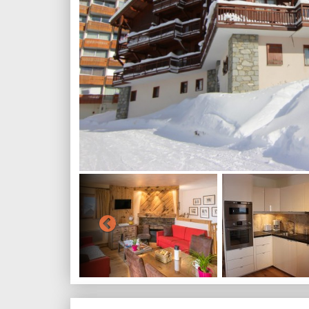
Olympic Beach
Leptokarija
Nei Pori