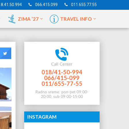
18.41.50.994
066.415.099
011.655.77.55
ZIMA ’27
TRAVEL INFO
Val Thorens Skijanje
Halkidiki – Sitonija
Kušadasi
Halkidiki – Kasandra
Sarimsakli
Call Center
018/41-50-994
Halkidiki – Atos
Marmaris
066/415-099
011/655-77-55
ntaoui
Bodrum
Radno vreme: pon-pet 09:00-
Antalija
20:00, sub 09:00-15:00
Alanja
INSTAGRAM
Kemer