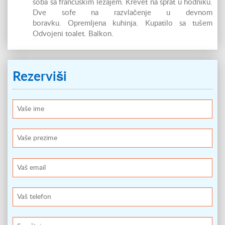
soba sa francuskim ležajem. Krevet na sprat u hodniku.
Dve sofe na razvlačenje u devnom
boravku. Opremljena kuhinja. Kupatilo sa tušem
Odvojeni toalet. Balkon.
Rezerviši