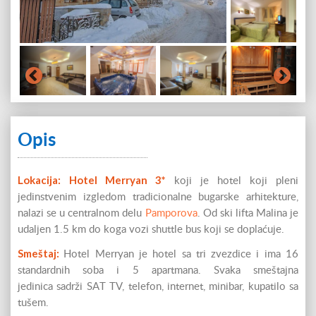
Opis
Lokacija:
Hotel Merryan 3*
koji je hotel koji pleni
jedinstvenim izgledom tradicionalne bugarske arhitekture,
nalazi se u centralnom delu
Pamporova
. Od ski lifta Malina je
udaljen 1.5 km do koga vozi shuttle bus koji se doplaćuje.
Smeštaj:
Hotel Merryan je hotel sa tri zvezdice i ima 16
standardnih soba i 5 apartmana. Svaka smeštajna
jedinica sadrži SAT TV, telefon, internet, minibar, kupatilo sa
tušem.