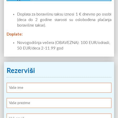
dete 2 do
P O P
Doplata za boravišnu taksu iznosi 1 € dnevno po osobi
11.99 PL
(deca do 2 godine starosti su oslobođena plaćanja
dete 2 do
boravišne takse).
P O P
11.99 SL
Doplate:
dete do 1.99
Novogodišnja večera (OBAVEZNA): 100 EUR/odrasli,
B E S
PL
50 EUR/deca 2-11.99 god
Cene u sobi su izražene u evrima p
Rezerviši