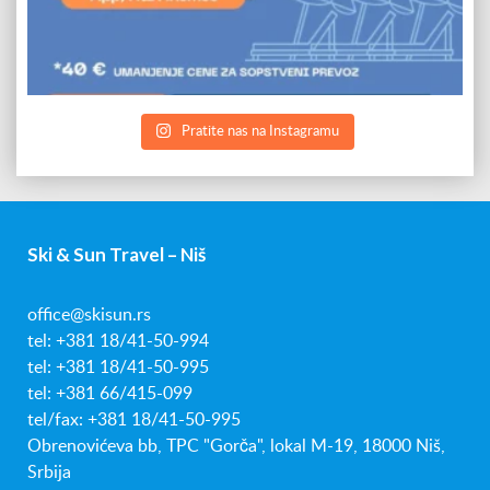
Pratite nas na Instagramu
Ski & Sun Travel – Niš
office@skisun.rs
tel: +381 18/41-50-994
tel: +381 18/41-50-995
tel: +381 66/415-099
tel/fax: +381 18/41-50-995
Obrenovićeva bb, TPC "Gorča", lokal M-19, 18000 Niš,
Srbija