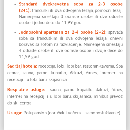
Standard dvokrevetna soba za 2-3 osobe
(2+1):
francuski ili dva odvojena ležaja, pomoćni ležaj.
Namenjena smeštaju 3 odrasle osobe ili dve odrasle
osobe i jedno dete do 11,99 god.
Jednosobni apartman za 2-4 osobe (2+2):
spavaća
soba sa francuskim ili dva odvojena ležaja, dnevni
boravak sa sofom na razvlačenje. Namenjena smeštaju
4 odrasle osobe ili dve odrasle osobe i dvoje dece do
11,99 god.
Sadržaj hotela:
recepcija, lobi, lobi bar, restoran-taverna, Spa
centar, sauna, parno kupatilo, đakuzi, fitnes, internet na
recepciji i u lobi baru, skijašnica.
Besplatne usluge:
sauna, parno kupatilo, đakuzi, fitnes,
internet na recepciji i u lobi baru, skijašnica, minibus prevoz
do ski centra
Usluga:
Polupansion (doručak i večera – samoposluživanje).