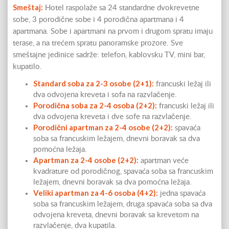
Smeštaj:
Hotel raspolaže sa 24 standardne dvokrevetne
sobe, 3 porodične sobe i 4 porodična apartmana i 4
apartmana. Sobe i apartmani na prvom i drugom spratu imaju
terase, a na trećem spratu panoramske prozore. Sve
smeštajne jedinice sadrže: telefon, kablovsku TV, mini bar,
kupatilo.
Standard soba za 2-3 osobe (2+1):
francuski ležaj ili
dva odvojena kreveta i sofa na razvlačenje.
Porodična soba za 2-4 osoba (2+2):
francuski ležaj ili
dva odvojena kreveta i dve sofe na razvlačenje.
Porodični apartman za 2-4 osobe (2+2):
spavaća
soba sa francuskim ležajem, dnevni boravak sa dva
pomoćna ležaja.
Apartman za 2-4 osobe (2+2):
apartman veće
kvadrature od porodičnog, spavaća soba sa francuskim
ležajem, dnevni boravak sa dva pomoćna ležaja.
Veliki apartman za 4-6 osoba (4+2):
jedna spavaća
soba sa francuskim ležajem, druga spavaća soba sa dva
odvojena kreveta, dnevni boravak sa krevetom na
razvlačenje, dva kupatila.