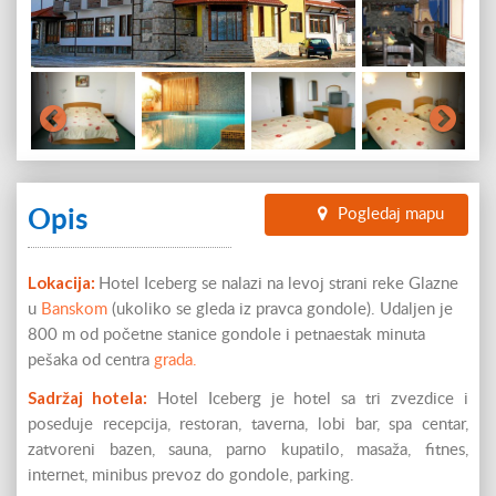
Opis
Pogledaj mapu
Lokacija:
Hotel Iceberg se nalazi na levoj strani reke Glazne
u
Banskom
(ukoliko se gleda iz pravca gondole). Udaljen je
800 m od početne stanice gondole i petnaestak minuta
pešaka od centra
grada.
Sadržaj hotela:
Hotel Iceberg je hotel sa tri zvezdice i
poseduje recepcija, restoran, taverna, lobi bar, spa centar,
zatvoreni bazen, sauna, parno kupatilo, masaža, fitnes,
internet, minibus prevoz do gondole, parking.