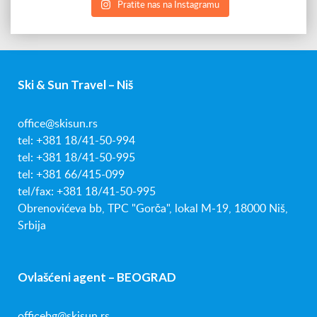
Pratite nas na Instagramu
Ski & Sun Travel – Niš
office@skisun.rs
tel: +381 18/41-50-994
tel: +381 18/41-50-995
tel: +381 66/415-099
tel/fax: +381 18/41-50-995
Obrenovićeva bb, TPC "Gorča", lokal M-19, 18000 Niš,
Srbija
Ovlašćeni agent – BEOGRAD
officebg@skisun.rs