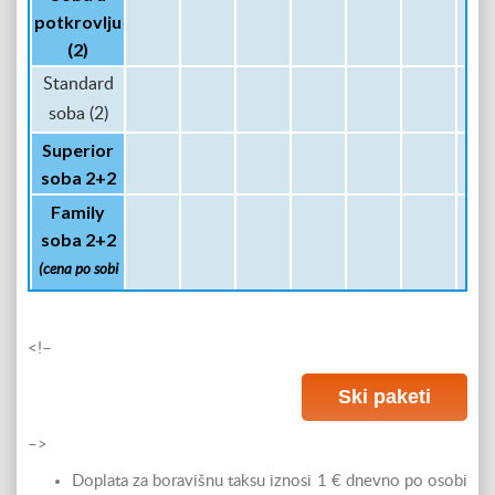
potkrovlju
(2)
Standard
soba (2)
Superior
soba 2+2
Family
soba 2+2
(cena po sobi
za 4 osobe)
App 4+2 u
<!–
potkrovlju
(cena po sobi
Ski paketi
za 4 osobe)
–>
App 4+2
Doplata za boravišnu taksu iznosi 1 € dnevno po osobi
(cena po app