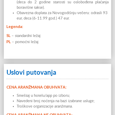
(deca do 2 godine starosti su oslobođena plaćanja
za 4 osobe)
boravišne takse).
Obavezna doplata za Novogodišnju večeru: odrasli 93
odrasla osoba
POP
eur, deca (6-11.99 god.) 47 eur.
PL
Legenda:
deca 6 do
POP
SL
– standardni ležaj
11.99 PL
PL
– pomoćni ležaj
I dete 2 do
POPUST 7
5.99 PL
B E S 
deca do 1.99
Cene u sobi su izražene u evrima po os
Uslovi putovanja
CENA ARANŽMANA OBUHVATA:
Smeštaj u hotelu/app po izboru;
Navedeni broj noćenja na bazi izabrane usluge;
Troškove organizacije aranžmana.
CENA ARANŽMANA NE OBUHVATA: