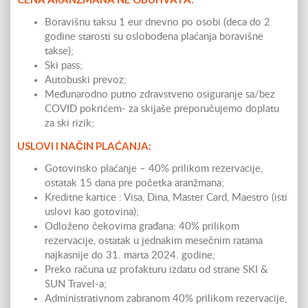
Boravišnu taksu 1 eur dnevno po osobi (deca do 2
godine starosti su oslobođena plaćanja boravišne
takse);
Ski pass;
Autobuski prevoz;
Međunarodno putno zdravstveno osiguranje sa/bez
COVID pokrićem- za skijaše preporučujemo doplatu
za ski rizik;
USLOVI I NAČIN PLAĆANJA:
Gotovinsko plaćanje – 40% prilikom rezervacije,
ostatak 15 dana pre početka aranžmana;
Kreditne kartice : Visa, Dina, Master Card, Maestro (isti
uslovi kao gotovina);
Odloženo čekovima građana: 40% prilikom
rezervacije, ostatak u jednakim mesečnim ratama
najkasnije do 31. marta 2024. godine;
Preko računa uz profakturu izdatu od strane SKI &
SUN Travel-a;
Administrativnom zabranom 40% prilikom rezervacije,