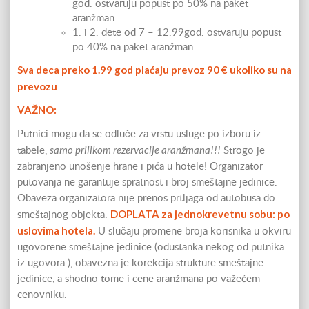
god. ostvaruju popust po 50% na paket
aranžman
1. i 2. dete od 7 – 12.99god. ostvaruju popust
po 40% na paket aranžman
Sva deca preko 1.99 god plaćaju prevoz 90 € ukoliko su na
prevozu
VAŽNO:
Putnici mogu da se odluče za vrstu usluge po izboru iz
samo prilikom rezervacije aranžmana!!!
tabele,
Strogo je
zabranjeno unošenje hrane i pića u hotele! Organizator
putovanja ne garantuje spratnost i broj smeštajne jedinice.
Obaveza organizatora nije prenos prtljaga od autobusa do
DOPLATA za jednokrevetnu sobu: po
smeštajnog objekta.
uslovima hotela.
U slučaju promene broja korisnika u okviru
ugovorene smeštajne jedinice (odustanka nekog od putnika
iz ugovora ), obavezna je korekcija strukture smeštajne
jedinice, a shodno tome i cene aranžmana po važećem
cenovniku.