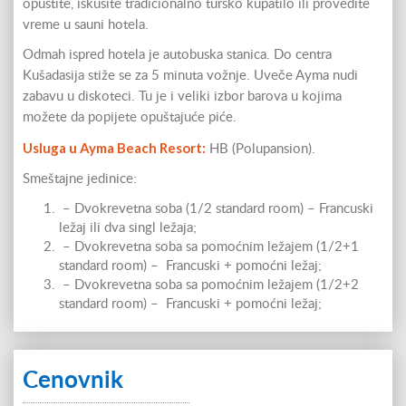
opustite, iskusite tradicionalno tursko kupatilo ili provedite
vreme u sauni hotela.
Odmah ispred hotela je autobuska stanica. Do centra
Kušadasija stiže se za 5 minuta vožnje. Uveče Ayma nudi
zabavu u diskoteci. Tu je i veliki izbor barova u kojima
možete da popijete opuštajuće piće.
Usluga u Ayma Beach Resort:
HB (Polupansion).
Smeštajne jedinice:
– Dvokrevetna soba (1/2 standard room) – Francuski
ležaj ili dva singl ležaja;
– Dvokrevetna soba sa pomoćnim ležajem (1/2+1
standard room) – Francuski + pomoćni ležaj;
– Dvokrevetna soba sa pomoćnim ležajem (1/2+2
standard room) – Francuski + pomoćni ležaj;
Cenovnik