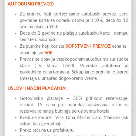
AUTOBUSKI PREVOZ:
Za putnike koji koriste samo autobuski prevoz, cena
povratne karte za odraslu osobu je 110 €, deca do 12
godina plaćaju 90 €.
Deca do 2 godine ne plaćaju autobusku kartu i nemaju
sedište u autobusu.
SOPSTVENI PREVOZ
Za putnike koji koriste
cena se
60€
umanjuje za
.
Prevoz se obavlja visokopodnim autobusima turističke
klase (TV, klima, DVD). Povratak autobusa je
poslednjeg dana boravka. Sakupljanje putnika je ispred
smeštaja u unapred dogovoreno vreme.
USLOVI I NAČIN PLAĆANJA:
Gotovinsko plaćanje – 50% prilikom rezervacije,
ostatak 15 dana pre početka aranžmana; osim za
rezervacije ranog bukinga po uslovima hotela
Kreditne kartice : Visa, Dina, Master Card, Maestro (isti
uslovi kao gotovina);
Preko računa uz profakturu;