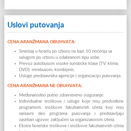
Uslovi putovanja
CENA ARANŽMANA OBUHVATA:
Smeštaj u hotelu po izboru na bazi 10 noćenja sa
uslugom po izboru u odabranom tipu sobe;
Prevoz autobusom visoke turisticke klase (TV, klima,
DVD), minibusom, kombijem;
Usluge predstavnika agencije i organizaciju putovanja.
CENA ARANŽMANA NE OBUHVATA:
Međunarodno putno zdravstveno osiguranje.
Individualne troškove i usluge koje nisu predviđene
programom, troškove fakultativnih izleta koji nisu
sastavni deo programa putovanja i predstavljaju
zaseban ugovor, zaključen sa organizatorom izleta.
Ekstra hotelske troškove i troškove fakultativnih izleta