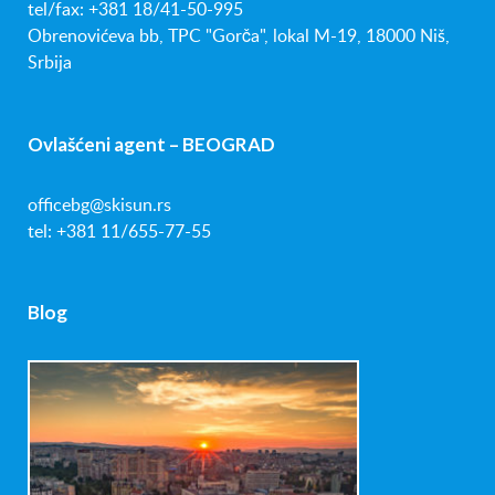
tel/fax: +381 18/41-50-995
Obrenovićeva bb, TPC "Gorča", lokal M-19, 18000 Niš,
Srbija
Ovlašćeni agent – BEOGRAD
officebg@skisun.rs
tel: +381 11/655-77-55
Blog