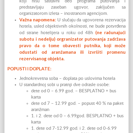
koji nisu sastavni deo programa putovanja i
predstavljaju zaseban ugovor, zaključen sa
organizatorom izleta – inostranom agencijom.
Važna napomena:
U slučaju da ugovorena rezervacija
hotela, usled objektivnih okolnosti, ne bude potvrđena
(ne računajući
od strane hotelijera u roku od 48h
subotu i nedelju) orgranizator putovanja zadržava
pravo da o tome obavesti putnika, koji može
odustati od aranžamana ili izvršiti promenu
rezervisanog objekta.
POPUSTI I DOPLATE:
Jednokrevetna soba – doplata po uslovima hotela
U standardnoj sobi u pratnji dve odrasle osobe:
dete od 0 – 6.99 god. – BESPLATNO + bus
karta
dete od 7 – 12.99 god. – popust 40 % na paket
aranžman
1. i 2. dete od 0 – 6.99god. BESPLATNO + bus
karta
1. dete od 7-12.99 god. i 2. dete od 0-6.99