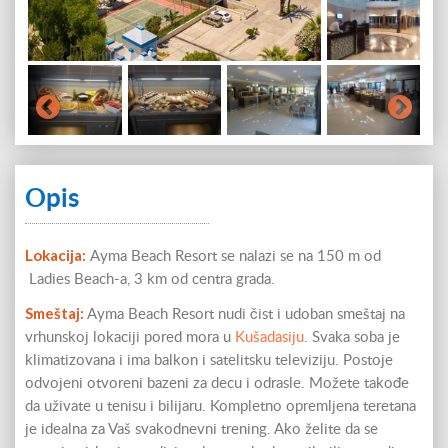
Opis
Lokacija:
Ayma Beach Resort se nalazi se na 150 m od
Ladies Beach-a, 3 km od centra grada.
Smeštaj:
Ayma Beach Resort nudi čist i udoban smeštaj na
vrhunskoj lokaciji pored mora u
Kušadasiju
. Svaka soba je
klimatizovana i ima balkon i satelitsku televiziju. Postoje
odvojeni otvoreni bazeni za decu i odrasle. Možete takođe
da uživate u tenisu i bilijaru. Kompletno opremljena teretana
je idealna za Vaš svakodnevni trening. Ako želite da se