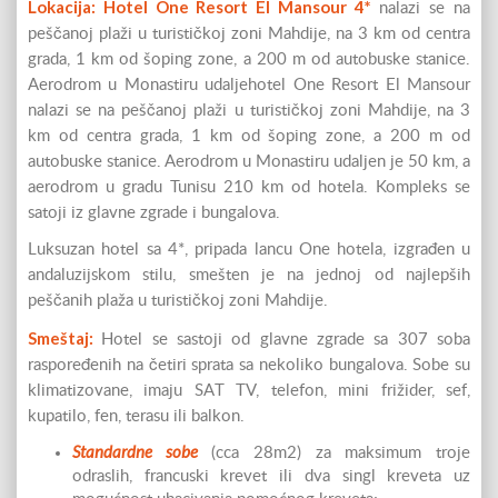
Lokacija: Hotel One Resort El Mansour 4*
nalazi se na
peščanoj plaži u turističkoj zoni Mahdije, na 3 km od centra
grada, 1 km od šoping zone, a 200 m od autobuske stanice.
Aerodrom u Monastiru udaljehotel One Resort El Mansour
nalazi se na peščanoj plaži u turističkoj zoni Mahdije, na 3
km od centra grada, 1 km od šoping zone, a 200 m od
autobuske stanice. Aerodrom u Monastiru udaljen je 50 km, a
aerodrom u gradu Tunisu 210 km od hotela. Kompleks se
satoji iz glavne zgrade i bungalova.
Luksuzan hotel sa 4*, pripada lancu One hotela, izgrađen u
andaluzijskom stilu, smešten je na jednoj od najlepših
peščanih plaža u turističkoj zoni Mahdije.
Smeštaj:
Hotel se sastoji od glavne zgrade sa 307 soba
raspoređenih na četiri sprata sa nekoliko bungalova. Sobe su
klimatizovane, imaju SAT TV, telefon, mini frižider, sef,
kupatilo, fen, terasu ili balkon.
Standardne sobe
(cca 28m2) za maksimum troje
odraslih, francuski krevet ili dva singl kreveta uz