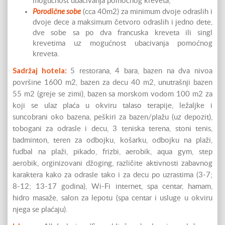
mogućnost ubacivanja pomoćnog kreveta;
Porodične sobe
(cca 40m2) za minimum dvoje odraslih i
dvoje dece a maksimum četvoro odraslih i jedno dete,
dve sobe sa po dva francuska kreveta ili singl
krevetima uz mogućnost ubacivanja pomoćnog
kreveta.
Sadržaj hotela:
5 restorana, 4 bara, bazen na dva nivoa
površine 1600 m2, bazen za decu 40 m2, unutrašnji bazen
55 m2 (greje se zimi), bazen sa morskom vodom 100 m2 za
koji se ulaz plaća u okviru talaso terapije, ležaljke i
suncobrani oko bazena, peškiri za bazen/plažu (uz depozit),
tobogani za odrasle i decu, 3 teniska terena, stoni tenis,
badminton, teren za odbojku, košarku, odbojku na plaži,
fudbal na plaži, pikado, frizbi, aerobik, aqua gym, step
aerobik, orginizovani džoging, različite aktivnosti zabavnog
karaktera kako za odrasle tako i za decu po uzrastima (3-7;
8-12; 13-17 godina), Wi-Fi internet, spa centar, hamam,
hidro masaže, salon za lepotu (spa centar i usluge u okviru
njega se plaćaju).