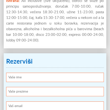
Ishrana:
All Inclusive (Sve uključeno), obroci se služe po
principu samoposluživanja; doručak 7:00-10:00, ručak
12:30-14:30, večera 18:30-21:00, užine 11-23:00, pasta
12:00-15:00, čaj, kafa 15:30-17:00, večera u nekom od a la
carte restorana jednom u toku boravka, rezervacija je
obavezna, alkoholna i bezalkoholna pića u barovima (beach
bar 10:00-18:00, disco 23:00-02:00, express 00:00-24:00,
lobby 09:00-24:00).
Rezerviši