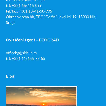
tel: +381 66/415-099
tel/fax: +381 18/41-50-995
Obrenovićeva bb, TPC "Gorča", lokal M-19, 18000 Niš,
Srbija
Ovlašćeni agent – BEOGRAD
officebg@skisun.rs
tel: +381 11/655-77-55
Blog