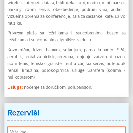
wireless internet, zlatara, biblioteka, lobi, marina, mini market,
parking, room servis, obezbeđenje, podrum vina, audio i
vizuelna oprema za konferencije, sala za sastanke, kafe, uživo
muzika.
Privatna plaža sa ležaljkama i suncobranima, bazen sa
ležaljkama i suncobranima, igralište za decu
Kozmetičar, frizer, hamam, solarijum, parno kupatilo, SPA,
aerobik, rental za bicikle, teretana, ronjenje, zatvoreni bazen,
stoni tenis, tenisko igralište, rent a car, fax servis, notebook
rental, limuzina, potokopirnica, usluge transfera (kolima /
helikopterom)
Usluga:
noćenje sa doručkom, polupansion.
Rezerviši