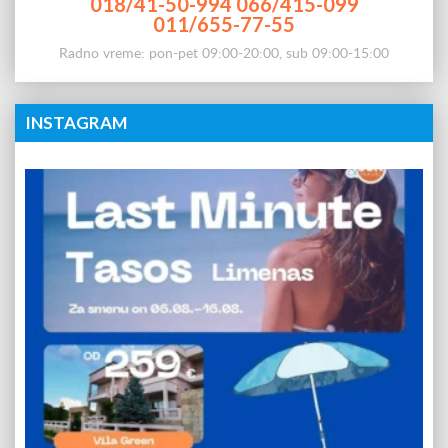
018/41-50-994
066/415-099
011/655-77-55
Radno vreme: pon-pet 09:00-20:00, sub 09:00-15:00
INSTAGRAM