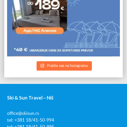
Pratite nas na Instagramu
Ski & Sun Travel – Niš
office@skisun.rs
tel: +381 18/41-50-994
tel: +381 18/41-50-995