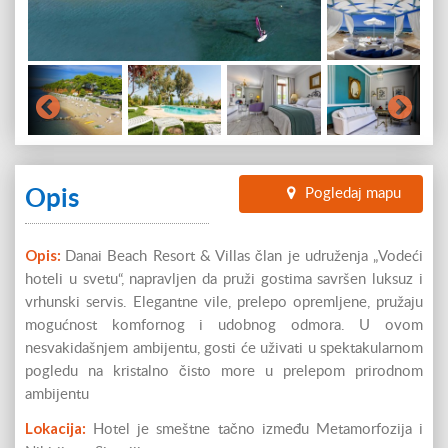
Opis
Pogledaj mapu
Opis:
Danai Beach Resort & Villas član je udruženja „Vodeći
hoteli u svetu“, napravljen da pruži gostima savršen luksuz i
vrhunski servis. Elegantne vile, prelepo opremljene, pružaju
mogućnost komfornog i udobnog odmora. U ovom
nesvakidašnjem ambijentu, gosti će uživati u spektakularnom
pogledu na kristalno čisto more u prelepom prirodnom
ambijentu
Lokacija:
Hotel je smeštne tačno između Metamorfozija i