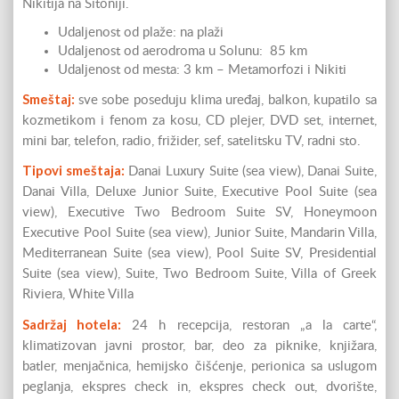
Nikitija na Sitoniji.
Udaljenost od plaže: na plaži
Udaljenost od aerodroma u Solunu: 85 km
Udaljenost od mesta: 3 km – Metamorfozi i Nikiti
Smeštaj:
sve sobe poseduju klima uređaj, balkon, kupatilo sa
kozmetikom i fenom za kosu, CD plejer, DVD set, internet,
mini bar, telefon, radio, frižider, sef, satelitsku TV, radni sto.
Tipovi smeštaja:
Danai Luxury Suite (sea view), Danai Suite,
Danai Villa, Deluxe Junior Suite, Executive Pool Suite (sea
view), Executive Two Bedroom Suite SV, Honeymoon
Executive Pool Suite (sea view), Junior Suite, Mandarin Villa,
Mediterranean Suite (sea view), Pool Suite SV, Presidential
Suite (sea view), Suite, Two Bedroom Suite, Villa of Greek
Riviera, White Villa
Sadržaj hotela:
24 h recepcija, restoran „a la carte“,
klimatizovan javni prostor, bar, deo za piknike, knjižara,
batler, menjačnica, hemijsko čišćenje, perionica sa uslugom
peglanja, ekspres check in, ekspres check out, dvorište,