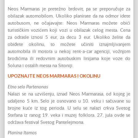
Neos Marmaras je pretežno brdovit, pa se preporučuje za
obilazak automobilom. Ukoliko planirate da na odmor idete
autobusom, ne očajavajte: Neos Marmaras možete obići
turističkim vozićem koji vozi u obilazak celog mesta. Cena
za odrasle iznosi 5 eur, za decu 3 eur. Ukoliko želite da
obiđete okolinu, to možete učiniti iznajmljivanjem
automobila ili motora u nekoj rent-a-car agenciji, vožnjom
brodićima ili redovnim autobuskim linijama koje voze do
Soluna i ostalih mesta na Sitoniji.
UPOZNAJTE NEOS MARMARAS I OKOLINU
Etno selo Partenonas
Nalazi se na uzvišenju, iznad Neos Marmarasa, od kojeg je
udaljeno 5 km. Selo je osnovano u 10. veku i sačuvane su
brojne kuće iz tog perioda. U selu se nalazi crkva Svetog
Stefana iz ranog 19. veka i muzej folklora. 27. jula ovde se
održava festival Svetog Pantelejmona.
Planina Itamos