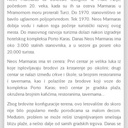
početkom 20. veka, kada su ih sa ostrva Marmaras u
Mramornom moru proterali Turci. Do 1970. stanovništvo se
bavilo uglavnom poljoprivredom. Tek 1970. Neos Marmaras
dobija vodu i nakon toga počinje turistički razvoj ovog
mesta. Do masovnog razvoja turizma dolazi nakon izgradnje
hotelskog kompleksa Porto Karas. Danas Neos Marmaras ima
oko 3.000 stalnih stanovnika, a u sezoni ga poseti oko
20.000 turista.
Neos Marmaras ima tri centra: Prvi centar je velika luka iz
koje isplovljavaju brodovi za krstarenje po okolini; drugi
centar se nalazi između crkve i škole, sa brojnim restoranima
i tavernama, kao i polazište za brodove koji voze do
kompleksa Porto Karas; treći centar je gradska plaža,
okružena brojnim kafićima, restoranima, tavernama…
Zbog brdovite konfiguracije terena, ovo letovalište do skoro
nije bilo popularno među porodicama sa malom decom.
Međutim, problem se može rešiti iznajmljivanjem smeštaja
blizu plaže, a nešto dalje od samih gradskih trgova. Danas se