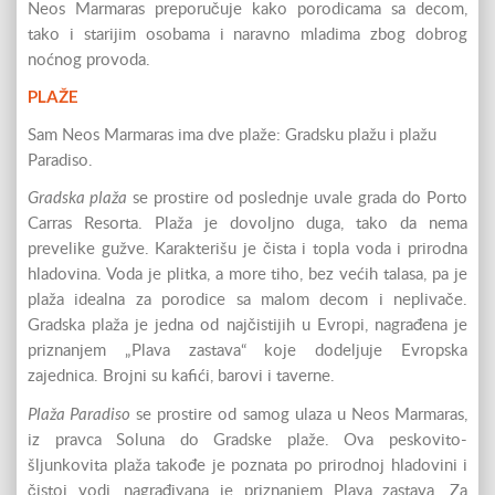
Neos Marmaras preporučuje kako porodicama sa decom,
tako i starijim osobama i naravno mladima zbog dobrog
noćnog provoda.
PLAŽE
Sam Neos Marmaras ima dve plaže: Gradsku plažu i plažu
Paradiso.
Gradska plaža
se prostire od poslednje uvale grada do Porto
Carras Resorta. Plaža je dovoljno duga, tako da nema
prevelike gužve. Karakterišu je čista i topla voda i prirodna
hladovina. Voda je plitka, a more tiho, bez većih talasa, pa je
plaža idealna za porodice sa malom decom i neplivače.
Gradska plaža je jedna od najčistijih u Evropi, nagrađena je
priznanjem „Plava zastava“ koje dodeljuje Evropska
zajednica. Brojni su kafići, barovi i taverne.
Plaža Paradiso
se prostire od samog ulaza u Neos Marmaras,
iz pravca Soluna do Gradske plaže. Ova peskovito-
šljunkovita plaža takođe je poznata po prirodnoj hladovini i
čistoj vodi, nagrađivana je priznanjem Plava zastava. Za