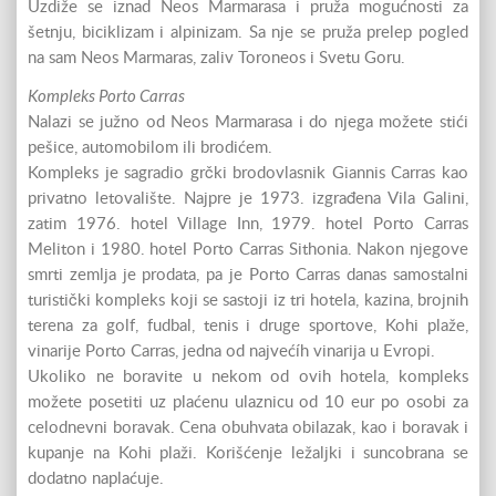
Uzdiže se iznad Neos Marmarasa i pruža mogućnosti za
šetnju, biciklizam i alpinizam. Sa nje se pruža prelep pogled
na sam Neos Marmaras, zaliv Toroneos i Svetu Goru.
Kompleks Porto Carras
Nalazi se južno od Neos Marmarasa i do njega možete stići
pešice, automobilom ili brodićem.
Kompleks je sagradio grčki brodovlasnik Giannis Carras kao
privatno letovalište. Najpre je 1973. izgrađena Vila Galini,
zatim 1976. hotel Village Inn, 1979. hotel Porto Carras
Meliton i 1980. hotel Porto Carras Sithonia. Nakon njegove
smrti zemlja je prodata, pa je Porto Carras danas samostalni
turistički kompleks koji se sastoji iz tri hotela, kazina, brojnih
terena za golf, fudbal, tenis i druge sportove, Kohi plaže,
vinarije Porto Carras, jedna od najvećíh vinarija u Evropi.
Ukoliko ne boravite u nekom od ovih hotela, kompleks
možete posetiti uz plaćenu ulaznicu od 10 eur po osobi za
celodnevni boravak. Cena obuhvata obilazak, kao i boravak i
kupanje na Kohi plaži. Korišćenje ležaljki i suncobrana se
dodatno naplaćuje.