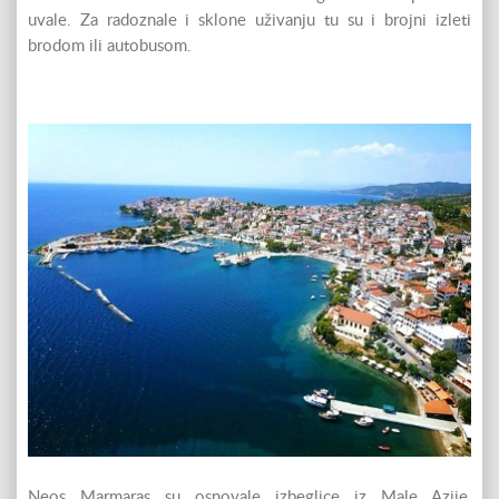
uvale. Za radoznale i sklone uživanju tu su i brojni izleti
brodom ili autobusom.
Neos Marmaras su osnovale izbeglice iz Male Azije,