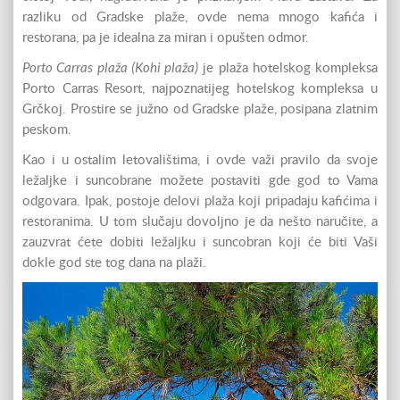
razliku od Gradske plaže, ovde nema mnogo kafića i
restorana, pa je idealna za miran i opušten odmor.
Porto Carras plaža (Kohi plaža)
je plaža hotelskog kompleksa
Porto Carras Resort, najpoznatijeg hotelskog kompleksa u
Grčkoj. Prostire se južno od Gradske plaže, posipana zlatnim
peskom.
Kao i u ostalim letovalištima, i ovde važi pravilo da svoje
ležaljke i suncobrane možete postaviti gde god to Vama
odgovara. Ipak, postoje delovi plaža koji pripadaju kafićima i
restoranima. U tom slučaju dovoljno je da nešto naručite, a
zauzvrat ćete dobiti ležaljku i suncobran koji će biti Vaši
dokle god ste tog dana na plaži.