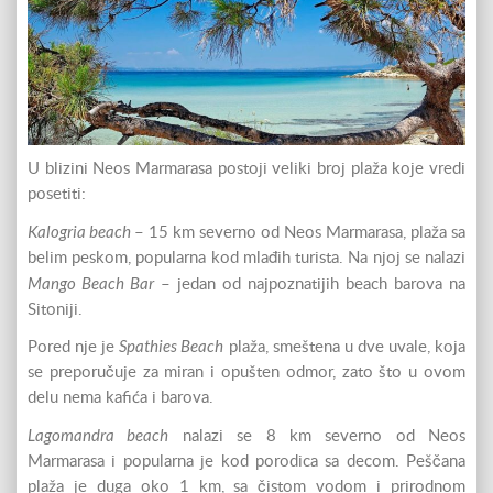
U blizini Neos Marmarasa postoji veliki broj plaža koje vredi
posetiti:
Kalogria beach
– 15 km severno od Neos Marmarasa, plaža sa
belim peskom, popularna kod mlađih turista. Na njoj se nalazi
Mango Beach Bar
– jedan od najpoznatijih beach barova na
Sitoniji.
Spathies Beach
Pored nje je
plaža, smeštena u dve uvale, koja
se preporučuje za miran i opušten odmor, zato što u ovom
delu nema kafića i barova.
Lagomandra beach
nalazi se 8 km severno od Neos
Marmarasa i popularna je kod porodica sa decom. Peščana
plaža je duga oko 1 km, sa čistom vodom i prirodnom