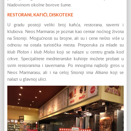
hladovinom okolne borove šume.
RESTORANI, KAFIĆI, DISKOTEKE
U gradu postoji veliki broj kafića, restorana, taverni i
klubova. Neos Marmaras je poznat kao centar noćnog života
na Sitoniji. Mogućnosti su brojne, ali su i cene nešto više u
odnosu na ostala turistička mesta. Preporuka za mlade su
klub Ploton
klub Molos
i
koji se nalaze u centru grada kod
crkve. Specijalitete mediteranske kuhinje možete probati u
svim restoranima i tavernama. Po mnogima najbolji giros u
Alkano
Neos Marmarasu, ali i na celoj Sitoniji ima
koji se
nalazi u glavnoj ulici.