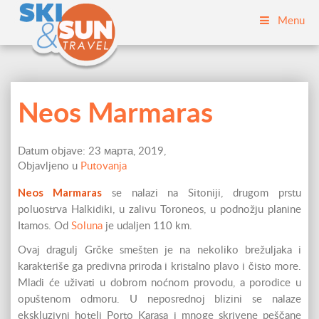
Menu
Neos Marmaras
Datum objave: 23 марта, 2019,
Objavljeno u
Putovanja
Neos Marmaras
se nalazi na Sitoniji, drugom prstu
poluostrva Halkidiki, u zalivu Toroneos, u podnožju planine
Itamos. Od
Soluna
je udaljen 110 km.
Ovaj dragulj Grčke smešten je na nekoliko brežuljaka i
karakteriše ga predivna priroda i kristalno plavo i čisto more.
Mladi će uživati u dobrom noćnom provodu, a porodice u
opuštenom odmoru. U neposrednoj blizini se nalaze
ekskluzivni hoteli Porto Karasa i mnoge skrivene peščane