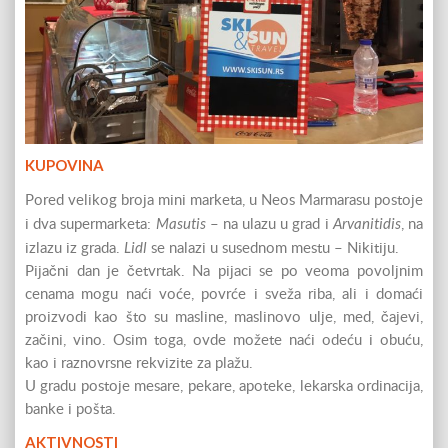
KUPOVINA
Pored velikog broja mini marketa, u Neos Marmarasu postoje
Masutis
Arvanitidis
i dva supermarketa:
– na ulazu u grad i
, na
Lidl
izlazu iz grada.
se nalazi u susednom mestu – Nikitiju.
Pijačni dan je četvrtak. Na pijaci se po veoma povoljnim
cenama mogu naći voće, povrće i sveža riba, ali i domaći
proizvodi kao što su masline, maslinovo ulje, med, čajevi,
začini, vino. Osim toga, ovde možete naći odeću i obuću,
kao i raznovrsne rekvizite za plažu.
U gradu postoje mesare, pekare, apoteke, lekarska ordinacija,
banke i pošta.
AKTIVNOSTI